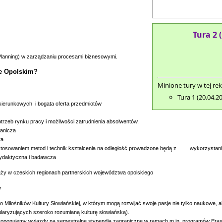
Tura 2 
 Planning) w zarządzaniu procesami biznesowymi.
ie Opolskim?
Minione tury w tej rek
Tura 1 (20.04.2
 kierunkowych i bogata oferta przedmiotów
otrzeb rynku pracy i możliwości zatrudnienia absolwentów,
ranicza
ra
astosowaniem metod i technik kształcenia na odległość prowadzone
będą z wykorzystaniem 
dydaktyczna i badawcza
ży w czeskich regionach partnerskich województwa opolskiego
w
 Miłośników Kultury Słowiańskiej,
w
którym mogą rozwijać swoje pasje nie tylko naukowe, al
pularyzujących szeroko rozumianą kulturę słowiańską).
 proponujemy wyjazdy na semestralne stypendia zagraniczne w ramach m.in. programów E