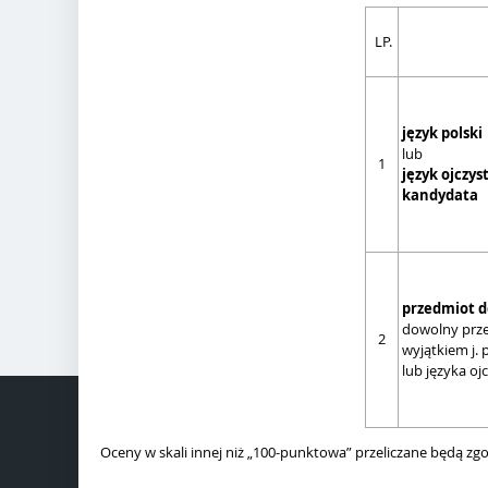
LP.
język polski
lub
1
język ojczys
kandydata
przedmiot 
dowolny prz
2
wyjątkiem j. 
lub języka oj
Oceny w skali innej niż „100-punktowa” przeliczane będą zgo