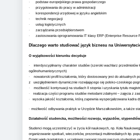
·
podstaw europejskiego prawa gospodarczego
·
przygotowania do pracy w administracji
·
korespondencji urzędowej w języku angielskim
·
technik negocjacji
·
usług logistycznych
·
zarządzania przedsiębiorstwem
·
zastosowania oprogramowania IT klasy ERP (Enterprise Resource
Dlaczego warto studiować język biznesu na Uniwersytec
O wyjątkowości kierunku decyduje
·
interdyscyplinarny charakter studiów (szeroki wachlarz przedmiotów
ogólnohumanistycznych)
·
nowatorski profil kształcenia, który dostosowany jest do aktualnych p
z uwzględnieniem dynamicznie rozwijającego się polsko-czeskiego pog
·
możliwość kontynuacji na studiach II stopnia i uzyskania tytułu magist
·
realizacja części programu studiów metodami zdalnymi – zajęcia z z
·
wysoka jakość kształcenia, którą zapewnia wyspecjalizowana kadra 
·
możliwość odbywania praktyk w Urzędzie Marszałkowskim, a także sta
Działalność studencka, możliwości rozwoju, wyjazdów, stypendió
Studenci mogą uczestniczyć w życiu kół naukowych, np. Koła Naukowego
organizowanie spotkań, wieczorków, prezentacji multimedialnych itp. po
Dzięki wielu kontaktom z uczelniami zagranicznymi naszym studentom