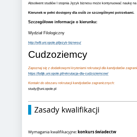
Absolwent studiów I stopnia Język biznesu może kontynuować naukę na st
Kierunek w pełni dostępny dla osób ze szczególnymi potrzebami.
Szczegółowe informacje o kierunku:
Wydział Filologiczny
http://wfil.uni.opole.pl/jezyk-biznesu/
Cudzoziemcy
Zapoznaj się z dodatkowymi kryteriami rekrutacji dla kandydatów zagrani
https://bdijk.uni.opole.pl/rekrutacja-dla-cudzoziemcow/
Kontakt do obszaru rekrutacji kandydatów zagranicznych:
study@uni.opole.pl
Zasady kwalifikacji
Wymagania kwalifikacyjne:
konkurs świadectw