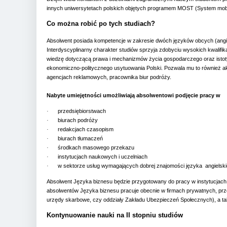
innych uniwersytetach polskich objętych programem MOST (System mobi
Co można robić po tych studiach?
Absolwent posiada kompetencje w zakresie dwóch języków obcych (angiel
Interdyscyplinarny charakter studiów sprzyja zdobyciu wysokich kwalifi
wiedzę dotyczącą prawa i mechanizmów życia gospodarczego oraz istoty
ekonomiczno-politycznego usytuowania Polski. Pozwala mu to również ak
agencjach reklamowych, pracownika biur podróży.
Nabyte umiejętności umożliwiają absolwentowi podjęcie pracy w
·
przedsiębiorstwach
·
biurach podróży
·
redakcjach czasopism
·
biurach tłumaczeń
·
środkach masowego przekazu
·
instytucjach naukowych i uczelniach
·
w sektorze usług wymagających dobrej znajomości języka
angielsk
Absolwent Języka biznesu będzie przygotowany do pracy w instytucjach 
absolwentów Języka biznesu pracuje obecnie w firmach prywatnych, przed
urzędy skarbowe, czy oddziały Zakładu Ubezpieczeń Społecznych), a ta
Kontynuowanie nauki na II stopniu studiów