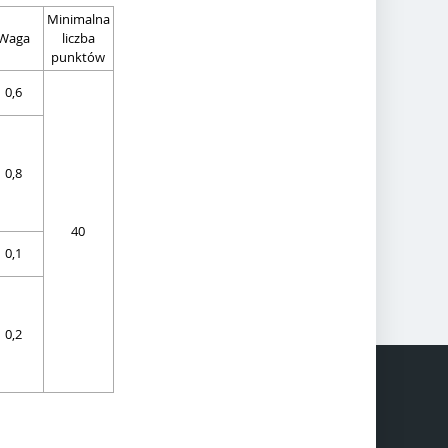
Minimalna
Waga
liczba
punktów
0,6
0,8
40
0,1
0,2