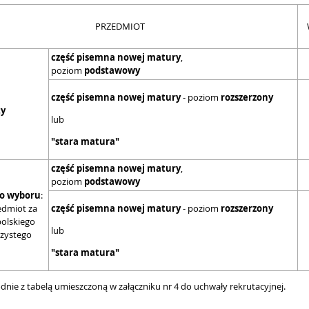
PRZEDMIOT
część pisemna nowej matury
,
poziom
podstawowy
część pisemna nowej matury
- poziom
rozszerzony
ty
lub
"stara matura"
część pisemna nowej matury
,
poziom
podstawowy
do wyboru
:
edmiot za
część pisemna nowej matury
- poziom
rozszerzony
polskiego
lub
czystego
"stara matura"
dnie z tabelą umieszczoną w załączniku nr 4 do uchwały rekrutacyjnej.