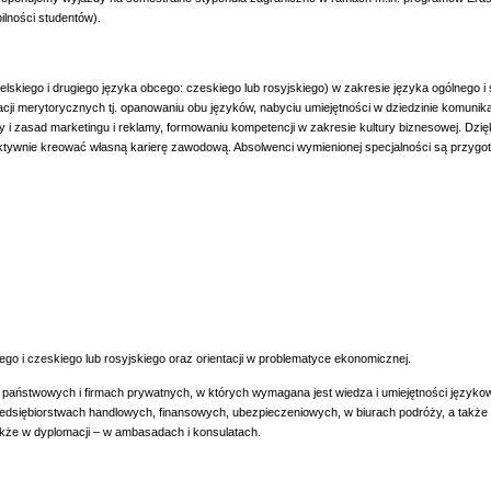
lności studentów).
skiego i drugiego języka obcego: czeskiego lub rosyjskiego) w zakresie języka ogólnego 
kacji merytorycznych tj. opanowaniu obu języków, nabyciu umiejętności w dziedzinie komuni
 i zasad marketingu i reklamy, formowaniu kompetencji w zakresie kultury biznesowej. Dz
tywnie kreować własną karierę zawodową. Absolwenci wymienionej specjalności są przygotow
iego i czeskiego lub rosyjskiego oraz orientacji w problematyce ekonomicznej.
państwowych i firmach prywatnych, w których wymagana jest wiedza i umiejętności językowe 
siębiorstwach handlowych, finansowych, ubezpieczeniowych, w biurach podróży, a także w ins
kże w dyplomacji – w ambasadach i konsulatach.