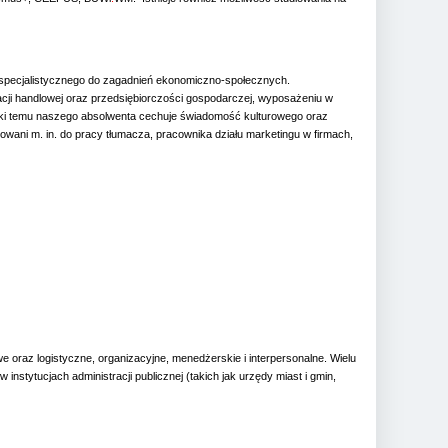
i specjalistycznego do zagadnień ekonomiczno-społecznych.
kacji handlowej oraz przedsiębiorczości gospodarczej, wyposażeniu w
ięki temu naszego absolwenta cechuje świadomość kulturowego oraz
ani m. in. do pracy tłumacza, pracownika działu marketingu w firmach,
oraz logistyczne, organizacyjne, menedżerskie i interpersonalne. Wielu
tytucjach administracji publicznej (takich jak urzędy miast i gmin,