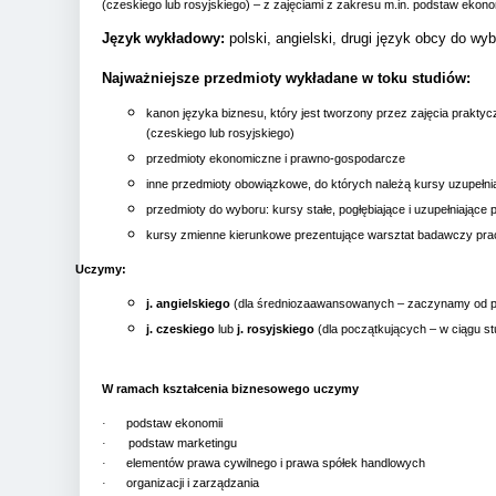
(czeskiego lub rosyjskiego) – z zajęciami z zakresu m.in. podstaw ekon
Język wykładowy:
polski, angielski, drugi język obcy do wyb
Najważniejsze przedmioty wykładane w toku studiów:
kanon języka biznesu, który jest tworzony przez zajęcia praktyc
(czeskiego lub rosyjskiego)
przedmioty ekonomiczne i prawno-gospodarcze
inne przedmioty obowiązkowe, do których należą kursy uzupełn
przedmioty do wyboru: kursy stałe, pogłębiające i uzupełniające
kursy zmienne kierunkowe prezentujące warsztat badawczy prac
Uczymy:
j. angielskiego
(dla średniozaawansowanych – zaczynamy od 
j. czeskiego
lub
j. rosyjskiego
(dla początkujących – w ciągu 
W ramach kształcenia biznesowego uczymy
·
podstaw ekonomii
·
podstaw marketingu
·
elementów prawa cywilnego i prawa spółek handlowych
·
organizacji i zarządzania