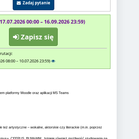
Zadaj pytanie
(17.07.2026 00:00 – 16.09.2026 23:59)
Zapisz się
rutacji:
026 08:00 – 10.07.2026 23:59)
platformy Moodle oraz aplikacji MS Teams
e też artystyczne – wokalne, aktorskie czy literackie (m.in. poprzez
rasmus+, CEEPUS, BUWi
.
WM. Istnieje również możliwość studiowania na