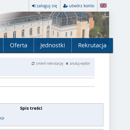
zaloguj się
utwórz konto
Oferta
Jednostki
Rekrutacja
zmień rekrutację
anuluj wybór
Spis treści
cji