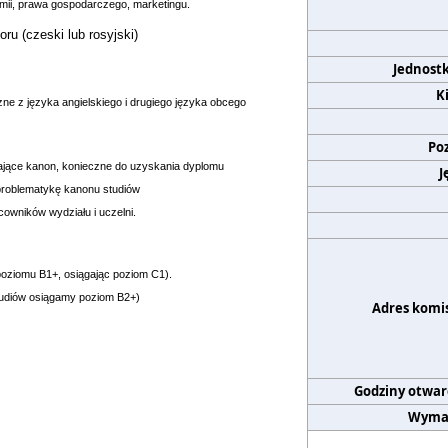
omii, prawa gospodarczego, marketingu.
oru (czeski lub rosyjski)
Jednost
K
zne z języka angielskiego i drugiego języka obcego
Po
iające kanon, konieczne do uzyskania dyplomu
J
 problematykę kanonu studiów
owników wydziału i uczelni.
poziomu B1+
,
osiągając poziom C1).
studiów osiągamy poziom
B2+)
Adres komis
Godziny otwar
Wyma