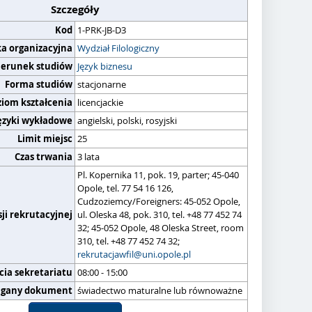
Szczegóły
Kod
1-PRK-JB-D3
ka organizacyjna
Wydział Filologiczny
ierunek studiów
Język biznesu
Forma studiów
stacjonarne
ziom kształcenia
licencjackie
ęzyki wykładowe
angielski, polski, rosyjski
Limit miejsc
25
Czas trwania
3 lata
Pl. Kopernika 11, pok. 19, parter; 45-040
Opole, tel. 77 54 16 126,
Cudzoziemcy/Foreigners: 45-052 Opole,
ji rekrutacyjnej
ul. Oleska 48, pok. 310, tel. +48 77 452 74
32; 45-052 Opole, 48 Oleska Street, room
310, tel. +48 77 452 74 32;
rekrutacjawfil@uni.opole.pl
cia sekretariatu
08:00 - 15:00
gany dokument
świadectwo maturalne lub równoważne