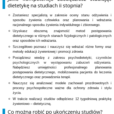
dietetykę na studiach ii stopnia?
Zostaniesz specjalistą w zakresie oceny stanu odżywienia i
sposobu żywienia człowieka oraz planowania i wdrażania
racjonalnego sposobu żywienia indywidulnego i zbiorowego.
Uzyskasz obszerną znajomość metod postępowania
dietetycznego w różnych stanach fizjologicznych i patologicznych
oraz sposobów ich wdrażania.
Szczegółowo poznasz i nauczysz się wdrażać różne formy oraz
metody edukacji żywieniowej i promocji zdrowia
Posiądziesz wiedzę z zakresu psychodietetyki
, czynników
psychologicznych w występowaniu zaburzeń odżywiania
.
Nabędziesz umiejętności profesjonalnego planowania
postępowania dietetycznego,
mobilizowania
pacjenta
do leczenia
dietetycznego
oraz prowadzenia terapii.
Nauczysz się analizować modele zachowań prozdrowotnych i
procesy psychospołeczne ważne dla ochrony zdrowia i stylu
życia.
W trakcie realizacji studiów odbędziesz 12 tygodniową praktykę
żywieniowo – dietetyczną.
Co można robić po ukończeniu studiów?