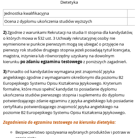
Dietetyka
Jednostka kwalifikacyjna
Ocena z dyplomu ukończenia studiów wyższych
2)
 Zgodnie z 
warunkami Rekrutacji na studia II stopnia dla kandydatów,
o których mowa w §32 ust. 3 Uchwały rekrutacyjnej osoby nie
wymienione w punkcie pierwszym mogą się ubiegać o przyjęcie na
pierwszy rok studiów drugiego stopnia jeżeli posiadają tytuł licencjata,
magistra, inżyniera lub równorzędny uzyskany na dowolnym
kierunku
po zdaniu egzaminu testowego
z poniższych zagadnień.
3)
Ponadto od kandydatów wymagana jest znajomość języka
angielskiego zgodnie z wymaganiami określonymi dla poziomu B2
Europejskiego Systemu Opisu Kształcenia Językowego. Kryterium
formalne, które musi spełnić kandydat to posiadanie dyplomu
ukończenia studiów pierwszego stopnia i suplementu do dyplomu
potwierdzającego zdanie egzaminu z języka angielskiego lub posiadanie
certyfikatu potwierdzającego znajomość języka angielskiego na
poziomie B2 Europejskiego Systemu Opisu Kształcenia Językowego.
Zagadnienia do egzaminu testowego na kierunku dietetyka:
Bezpieczeństwo spożywania wybranych produktów i potraw w