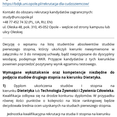
https://bdijk.uni.opole.pl/rekrutacja-dla-cudzoziemcow/
Kontakt do obszaru rekrutacji kandydatów zagranicznych:
study@uni.opole.pl
+48 77 452 74 32 (PL, UA, RU, EN)
ul. Oleska 48, pok. 310, 45-052 Opole – wejście od strony kampusu lub
ulicy Oleskiej
Decyzję o wpisaniu na listę studentów absolwentów studiów
pierwszego stopnia, którzy ukończyli kierunki niewymienione w
załączniku nr 3 do niniejszej uchwały, bądź nieprzypisane do dyscypliny
wiodącej, podejmuje WKR. Przyjęcie kandydatów z tych kierunków
powinien poprzedzić pozytywny wynik egzaminu testowego.
Wymagane wykształcenie oraz kompetencje niezbędne do
podjęcia studiów drugiego stopnia na kierunku Dietetyka.
1)
Dyplom ukończenia studiów I stopnia na
kierunku
Dietetyka
lub
Technologia Żywności i Żywienia Człowieka
.
Kwalifikacja odbywa się na drodze konkursu dyplomów. W przypadku
równej ilości punktów o kolejności na liście rankingowej będzie
decydowała średnia ocen uzyskanych na studiach pierwszego stopnia.
Jednostka kwalifikacyjna rekrutacji na studia II stopnia na kierunku