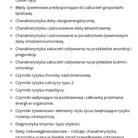
czasie ciąży.
Błędy żywieniowe predysponujące do zaburzeń gospodarki
lipidowej.
Charakterystyka diety ubogoenergetycznej.
Charakterystyka i zastosowanie diety łatwostrawnej.
Charakterystyka i zastosowanie w poradnictwie żywieniowym
diety śródziemnomorskiej.
Charakterystyka zaburzeń odżywiania na przykładzie anoreksji i
pregoreksji.
Charakterystyka zaburzeń odżywiania na przykładzie bulimii i
ortoreksji.
Czynniki ryzyka choroby nadciśnieniowej.
Czynniki ryzyka cukrzycy typu 2.
Czynniki ryzyka miażdżycy.
Czynniki wpływające na podstawową i całkowitą przemianę
energii w organizmie.
Czynniki żywieniowe i elementy stylu życia zwiększające ryzyko
rozwoju osteoporozy.
Diagnostyka stopnia i typu otyłości.
Diety niskowęglowodanowe – rodzaje, charakterystyka,
racjonalna ocena w świetle zasad prawidłowego odżywiania.