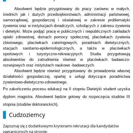
Absolwent będzie przygotowany do pracy zarówno w małych,
średnich jak i dużych przedsiębiorstwach, administracji państwowej,
samorządowej, gospodarczej i oświatowej w zakresie problematyki
żywienia oraz w instytucjach doradczych, szkolących z zakresu żywienia
i dietetyki. Może podjąć pracę w publicznych i niepublicznych zakładach
opieki zdrowotnej, domach pomocy społecznej, placówkach żywienia
zbiorowego, placówkach cateringowych, poradniach dietetycznych,
stacjach sanitarno-epidemiologicznych, a także w placówkach
sportowych i turystyczno-rekreacyjnych. Studia przygotowują
absolwentów do zatrudnienia również w placówkach badawczo-
rozwojowych oraz instytutach naukowo -badawczych.
Absolwent będzie również przygotowany do prowadzenia własnej
działalności gospodarczej, opartej o usługi dotyczące poradnictwa
żywieniowo-dietetyczno-zdrowotnego.
Po zakończeniu procesu edukacji na II stopniu Dietetyki student uzyska
dyplom magistra. Absolwent będzie gotowy do rozpoczęcia studiów III
stopnia (studiów doktoranckich).
Cudzoziemcy
Zapoznaj się z dodatkowymi kryteriami rekrutacji dla kandydatów
zagranicznych na stronie: