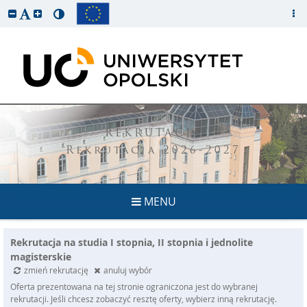
REKRUTACJA
Rekrutacja 2026-2027
MENU
Rekrutacja na studia I stopnia, II stopnia i jednolite
magisterskie
zmień rekrutację
anuluj wybór
Oferta prezentowana na tej stronie ograniczona jest do wybranej
rekrutacji. Jeśli chcesz zobaczyć resztę oferty, wybierz inną rekrutację.