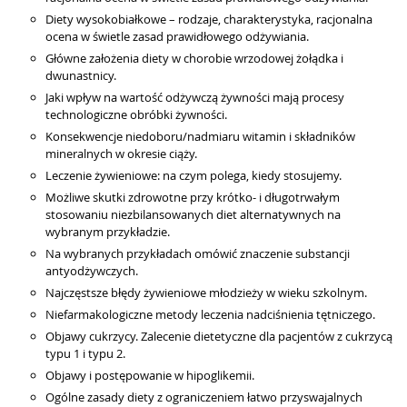
Diety wysokobiałkowe – rodzaje, charakterystyka, racjonalna
ocena w świetle zasad prawidłowego odżywiania.
Główne założenia diety w chorobie wrzodowej żołądka i
dwunastnicy.
Jaki wpływ na wartość odżywczą żywności mają procesy
technologiczne obróbki żywności.
Konsekwencje niedoboru/nadmiaru witamin i składników
mineralnych w okresie ciąży.
Leczenie żywieniowe: na czym polega, kiedy stosujemy.
Możliwe skutki zdrowotne przy krótko- i długotrwałym
stosowaniu niezbilansowanych diet alternatywnych na
wybranym przykładzie.
Na wybranych przykładach omówić znaczenie substancji
antyodżywczych.
Najczęstsze błędy żywieniowe młodzieży w wieku szkolnym.
Niefarmakologiczne metody leczenia nadciśnienia tętniczego.
Objawy cukrzycy. Zalecenie dietetyczne dla pacjentów z cukrzycą
typu 1 i typu 2.
Objawy i postępowanie w hipoglikemii.
Ogólne zasady diety z ograniczeniem łatwo przyswajalnych