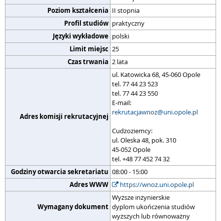
Poziom kształcenia
II stopnia
Profil studiów
praktyczny
Języki wykładowe
polski
Limit miejsc
25
Czas trwania
2 lata
ul. Katowicka 68, 45-060 Opole
tel. 77 44 23 523
tel. 77 44 23 550
E-mail:
rekrutacjawnoz@uni.opole.pl
Adres komisji rekrutacyjnej
Cudzoziemcy:
ul. Oleska 48, pok. 310
45-052 Opole
tel. +48 77 452 74 32
Godziny otwarcia sekretariatu
08:00 - 15:00
Adres WWW
https://wnoz.uni.opole.pl
Wyższe inżynierskie
Wymagany dokument
dyplom ukończenia studiów
wyższych lub równoważny