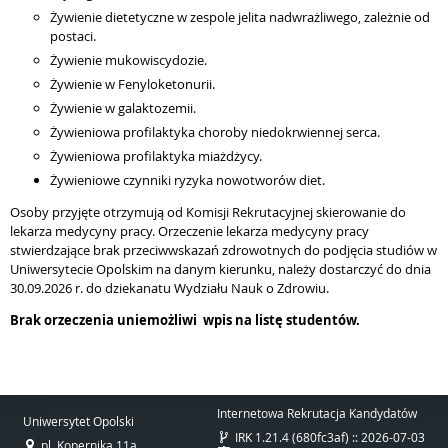
Żywienie dietetyczne w zespole jelita nadwrażliwego, zależnie od
postaci.
Żywienie mukowiscydozie.
Żywienie w Fenyloketonurii.
Żywienie w galaktozemii.
Żywieniowa profilaktyka choroby niedokrwiennej serca.
Żywieniowa profilaktyka miażdżycy.
Żywieniowe czynniki ryzyka nowotworów diet.
Osoby przyjęte otrzymują od Komisji Rekrutacyjnej skierowanie do
lekarza medycyny pracy. Orzeczenie lekarza medycyny pracy
stwierdzające brak przeciwwskazań zdrowotnych do podjęcia studiów w
Uniwersytecie Opolskim na danym kierunku, należy dostarczyć do dnia
30.09.2026 r. do dziekanatu Wydziału Nauk o Zdrowiu.
Brak orzeczenia uniemożliwi wpis na listę studentów.
Internetowa Rekrutacja Kandydatów
Uniwersytet Opolski
IRK 1.21.4 (680fc3af) :: 2026-07-03
pl. Kopernika 11a