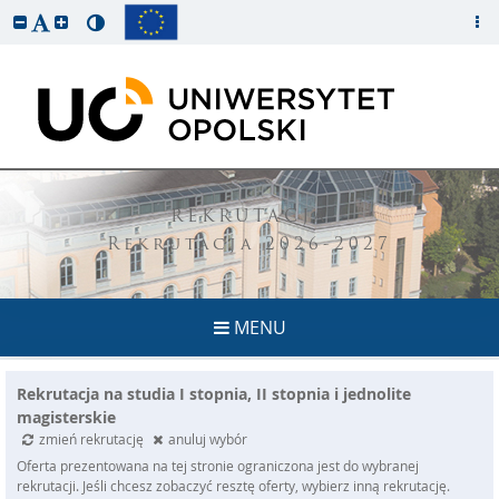
REKRUTACJA
Rekrutacja 2026-2027
MENU
Rekrutacja na studia I stopnia, II stopnia i jednolite
magisterskie
zmień rekrutację
anuluj wybór
Oferta prezentowana na tej stronie ograniczona jest do wybranej
rekrutacji. Jeśli chcesz zobaczyć resztę oferty, wybierz inną rekrutację.