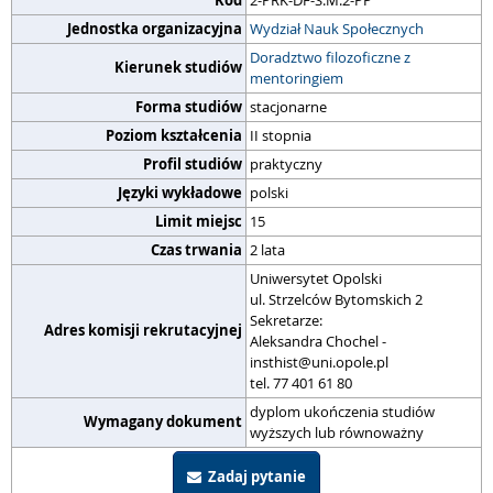
Kod
2-PRK-DF-S.M.2-PP
Jednostka organizacyjna
Wydział Nauk Społecznych
Doradztwo filozoficzne z
Kierunek studiów
mentoringiem
Forma studiów
stacjonarne
Poziom kształcenia
II stopnia
Profil studiów
praktyczny
Języki wykładowe
polski
Limit miejsc
15
Czas trwania
2 lata
Uniwersytet Opolski
ul. Strzelców Bytomskich 2
Sekretarze:
Adres komisji rekrutacyjnej
Aleksandra Chochel -
insthist@uni.opole.pl
tel. 77 401 61 80
dyplom ukończenia studiów
Wymagany dokument
wyższych lub równoważny
Zadaj pytanie