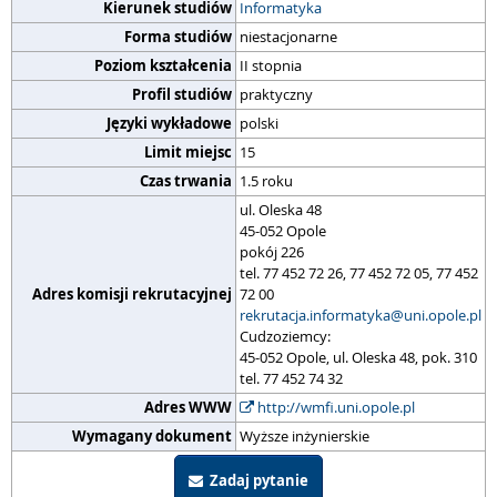
Kierunek studiów
Informatyka
Forma studiów
niestacjonarne
Poziom kształcenia
II stopnia
Profil studiów
praktyczny
Języki wykładowe
polski
Limit miejsc
15
Czas trwania
1.5 roku
ul. Oleska 48
45-052 Opole
pokój 226
tel. 77 452 72 26, 77 452 72 05, 77 452
Adres komisji rekrutacyjnej
72 00
rekrutacja.informatyka@uni.opole.pl
Cudzoziemcy:
45-052 Opole, ul. Oleska 48, pok. 310
tel. 77 452 74 32
Adres WWW
http://wmfi.uni.opole.pl
Wymagany dokument
Wyższe inżynierskie
Zadaj pytanie