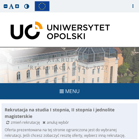
REKRUTACJA
Rekrutacja 2026-2027
MENU
Rekrutacja na studia I stopnia, II stopnia i jednolite
magisterskie
zmień rekrutację
anuluj wybór
Oferta prezentowana na tej stronie ograniczona jest do wybranej
rekrutacji. Jeśli chcesz zobaczyć resztę oferty, wybierz inną rekrutację.