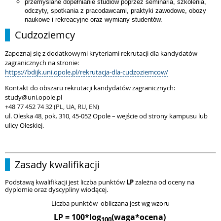
przemyślane dopełnianie studiów poprzez seminaria, szkolenia,
odczyty, spotkania z pracodawcami, praktyki zawodowe, obozy
naukowe i rekreacyjne oraz wymiany studentów.
Cudzoziemcy
Zapoznaj się z dodatkowymi kryteriami rekrutacji dla kandydatów
zagranicznych na stronie:
https://bdijk.uni.opole.pl/rekrutacja-dla-cudzoziemcow/
Kontakt do obszaru rekrutacji kandydatów zagranicznych:
study@uni.opole.pl
+48 77 452 74 32 (PL, UA, RU, EN)
ul. Oleska 48, pok. 310, 45-052 Opole – wejście od strony kampusu lub
ulicy Oleskiej.
Zasady kwalifikacji
Podstawą kwalifikacji jest liczba punktów
LP
zależna od oceny na
dyplomie oraz dyscypliny wiodącej.
Liczba punktów
obliczana jest wg wzoru
LP = 100*log
(waga*ocena)
100