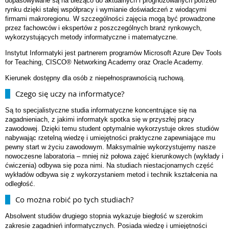
dopasowywane są na bieżąco do aktualnych i prognozowanych potrzeb
rynku dzięki stałej współpracy i wymianie doświadczeń z wiodącymi
firmami makroregionu. W szczególności zajęcia mogą być prowadzone
przez fachowców i ekspertów z poszczególnych branż rynkowych,
wykorzystujących metody informatyczne i matematyczne.
Instytut Informatyki jest partnerem programów Microsoft Azure Dev Tools
for Teaching, CISCO® Networking Academy oraz Oracle Academy.
Kierunek dostępny dla osób z niepełnosprawnością ruchową.
Czego się uczy na informatyce?
Są to specjalistyczne studia informatyczne koncentrujące się na
zagadnieniach, z jakimi informatyk spotka się w przyszłej pracy
zawodowej. Dzięki temu student optymalnie wykorzystuje okres studiów
nabywając rzetelną wiedzę i umiejętności praktyczne zapewniające mu
pewny start w życiu zawodowym. Maksymalnie wykorzystujemy nasze
nowoczesne laboratoria – mniej niż połowa zajęć kierunkowych (wykłady i
ćwiczenia) odbywa się poza nimi. Na studiach niestacjonarnych część
wykładów odbywa się z wykorzystaniem metod i technik kształcenia na
odległość.
Co można robić po tych studiach?
Absolwent studiów drugiego stopnia wykazuje biegłość w szerokim
zakresie zagadnień informatycznych. Posiada wiedzę i umiejętności