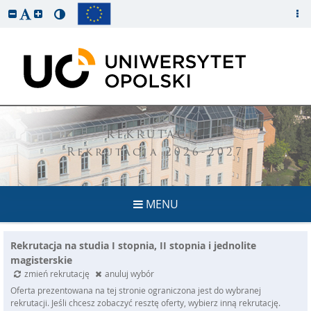
REKRUTACJA
Rekrutacja 2026-2027
MENU
Rekrutacja na studia I stopnia, II stopnia i jednolite
magisterskie
zmień rekrutację
anuluj wybór
Oferta prezentowana na tej stronie ograniczona jest do wybranej
rekrutacji. Jeśli chcesz zobaczyć resztę oferty, wybierz inną rekrutację.