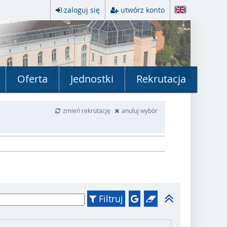
zaloguj się
utwórz konto
Oferta
Jednostki
Rekrutacja
zmień rekrutację
anuluj wybór
Filtruj