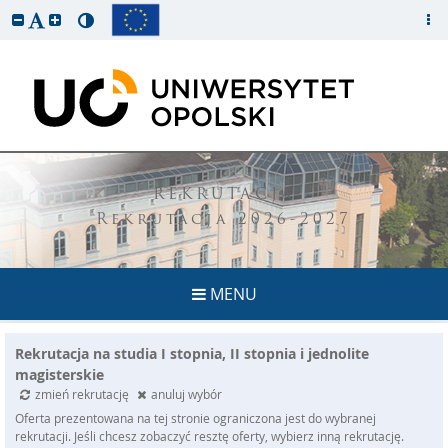
REKRUTACJA
Rekrutacja 2026-2027
MENU
Rekrutacja na studia I stopnia, II stopnia i jednolite
magisterskie
zmień rekrutację
anuluj wybór
Oferta prezentowana na tej stronie ograniczona jest do wybranej
rekrutacji. Jeśli chcesz zobaczyć resztę oferty, wybierz inną rekrutację.